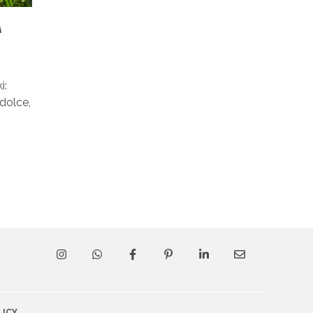
A
E
i:
 dolce,
LICY