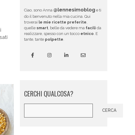
@lennesimoblog
Ciao, sono Anna
e ti
do il benvenuto nella mia cucina. Qui
troverai
le mie ricette preferite
,
quelle
smart
, belle da vedere ma
facili
da
i
realizzare, spesso con un tocco
etnico
. E
sati
tante, tante
polpette
.
CERCHI QUALCOSA?
Cerca
CERCA