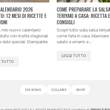
 CALENDARIO 2026
COME PREPARARE LA SALS
O: 12 MESI DI RICETTE E
TERIYAKI A CASA: RICETTA 
IONI
CONSIGLI
il mio nuovo calendario
Scopri tutto sulla salsa teriyak
tuito con ricette stagionali,
come farla in casa, bilanciare
e date speciali. Stampabile
salato e umami, e …
LEGGI TUTTO
I TUTTO
CHI SONO
COLLABS
SHOP
25 ANNA FRACASSI | ALL RIGHTS RESERVED | P.IVA 03106950136 |
PRIVACY PO