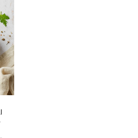
I
e
…