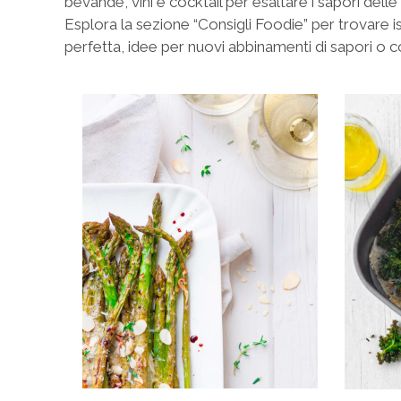
bevande, vini e cocktail per esaltare i sapori dell
Esplora la sezione “Consigli Foodie” per trovare
perfetta, idee per nuovi abbinamenti di sapori o co