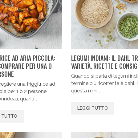
RICE AD ARIA PICCOLA:
LEGUMI INDIANI: IL DAHL T
COMPRARE PER UNA O
VARIETÀ, RICETTE E CONSIG
RSONE
Quando si parla di legumi indian
termine più ricorrente è dahl. 
gliere una friggitrice ad
questa mini …
cola per 1 o 2 persone:
i ideali, quanti …
LEGGI TUTTO
I TUTTO