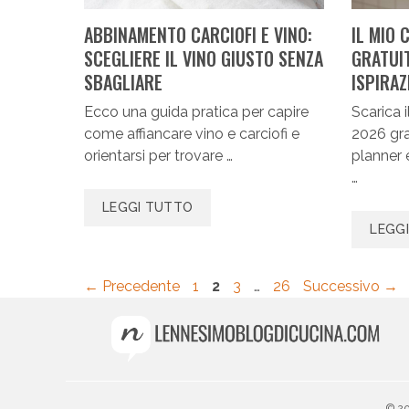
ABBINAMENTO CARCIOFI E VINO:
IL MIO
SCEGLIERE IL VINO GIUSTO SENZA
GRATUIT
SBAGLIARE
ISPIRAZ
Ecco una guida pratica per capire
Scarica 
come affiancare vino e carciofi e
2026 gra
orientarsi per trovare …
planner 
…
LEGGI TUTTO
LEGG
Pagina
Pagina
Pagina
Pagina
←
Precedente
1
2
3
…
26
Successivo
→
© 20