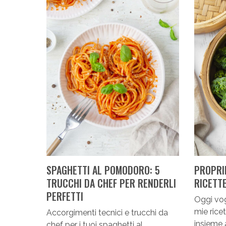
SPAGHETTI AL POMODORO: 5
PROPRI
TRUCCHI DA CHEF PER RENDERLI
RICETT
PERFETTI
Oggi vog
mie ricet
Accorgimenti tecnici e trucchi da
insieme 
chef per i tuoi spaghetti al