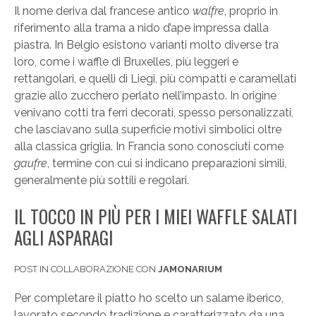
Il nome deriva dal francese antico
walfre
, proprio in
riferimento alla trama a nido d’ape impressa dalla
piastra. In Belgio esistono varianti molto diverse tra
loro, come i waffle di Bruxelles, più leggeri e
rettangolari, e quelli di Liegi, più compatti e caramellati
grazie allo zucchero perlato nell’impasto. In origine
venivano cotti tra ferri decorati, spesso personalizzati,
che lasciavano sulla superficie motivi simbolici oltre
alla classica griglia. In Francia sono conosciuti come
gaufre
, termine con cui si indicano preparazioni simili,
generalmente più sottili e regolari.
IL TOCCO IN PIÙ PER I MIEI WAFFLE SALATI
AGLI ASPARAGI
POST IN COLLABORAZIONE CON
JAMONARIUM
Per completare il piatto ho scelto un salame iberico,
lavorato secondo tradizione e caratterizzato da una