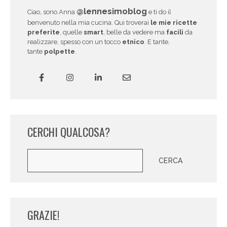
@lennesimoblog
Ciao, sono Anna
e ti do il
benvenuto nella mia cucina. Qui troverai
le mie ricette
preferite
, quelle
smart
, belle da vedere ma
facili
da
realizzare, spesso con un tocco
etnico
. E tante,
tante
polpette
.
CERCHI QUALCOSA?
Cerca
CERCA
GRAZIE!