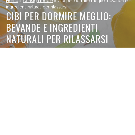
Home
»
Consigli foodie
»
Cibi per dormire meglio: bevande e
ingredienti naturali per rilassarsi
CIBI PER DORMIRE MEGLIO:
BEVANDE E INGREDIENTI
NATURALI PER RILASSARSI