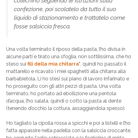
cotechino seguendo le istruzioni sulla
confezione, poi scolatelo da tutto il suo
liquido di stazionamento e trattatelo come
fosse salsiccia fresca.
Una volta terminato il riposo della pasta, l’ho divisa in
alcune parti e tirato una sfoglia, non sottilissima, che ho
steso sui
fili della mia chitarra
*
, quindi ho passato il
mattarello e ricavato i miei spaghetti alla chitarra alla
barbabietola. Li ho stesi sul piano di lavoro infarinato e
ho proseguito con gli altri pezzi di pasta. Una volta
terminato, ho portato ad ebollizione una pentola
d’acqua, l’ho salata, quindi o cotto la pasta al dente
(tenendo d’occhio la cottura, assaggiandola spesso).
Ho tagliato la cipolla rossa a spicchi e poi a listelli e l’ho
fatta appassire nella padella con la salsiccia croccante,
ho aggiunto l’aglio schiacciato e le foglioline di mirto,