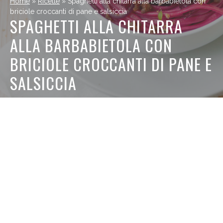
Home
»
Ricette
»
Spaghetti alla chitarra alla barbabietola con
briciole croccanti di pane e salsiccia
SPAGHETTI ALLA CHITARRA
ALLA BARBABIETOLA CON
BRICIOLE CROCCANTI DI PANE E
SALSICCIA