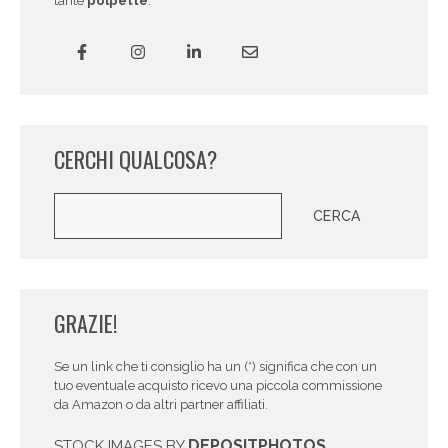
tante
polpette
.
CERCHI QUALCOSA?
Cerca
CERCA
GRAZIE!
Se un link che ti consiglio ha un (*) significa che con un
tuo eventuale acquisto ricevo una piccola commissione
da Amazon o da altri partner affiliati.
DEPOSITPHOTOS
STOCK IMAGES BY