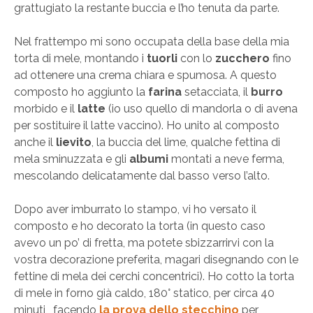
grattugiato la restante buccia e l’ho tenuta da parte.
Nel frattempo mi sono occupata della base della mia
torta di mele, montando i
tuorli
con lo
zucchero
fino
ad ottenere una crema chiara e spumosa. A questo
composto ho aggiunto la
farina
setacciata, il
burro
morbido e il
latte
(io uso quello di mandorla o di avena
per sostituire il latte vaccino). Ho unito al composto
anche il
lievito
, la buccia del lime, qualche fettina di
mela sminuzzata e gli
albumi
montati a neve ferma,
mescolando delicatamente dal basso verso l’alto.
Dopo aver imburrato lo stampo, vi ho versato il
composto e ho decorato la torta (in questo caso
avevo un po’ di fretta, ma potete sbizzarrirvi con la
vostra decorazione preferita, magari disegnando con le
fettine di mela dei cerchi concentrici). Ho cotto la torta
di mele in forno già caldo, 180° statico, per circa 40
minuti, facendo
la prova dello stecchino
per