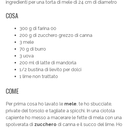
ingredienti per una torta di mele di 24 cm di diametro
COSA
300 g di farina 00
200 g di zucchero grezzo di canna
3 mele
70 g di burro
3 uova
200 ml di latte di mandorla
1/2 bustina di lievito per dolci
1 lime non trattato
COME
Per prima cosa ho lavato le
mele
, te ho sbucciate,
private del torsolo e tagliate a spicchi. In una ciotola
capiente ho messo a macerare le fette di mela con una
spolverata di
zucchero
di canna e il succo del lime. Ho