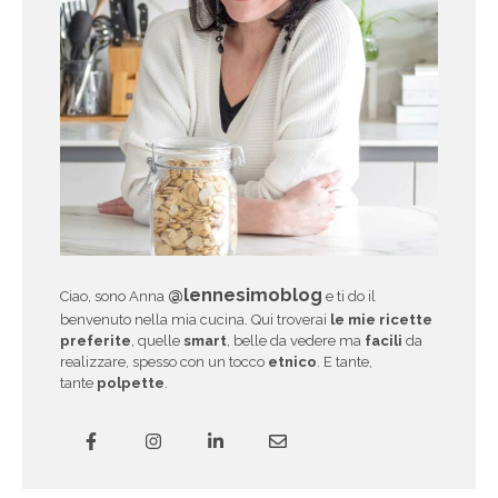
@lennesimoblog
Ciao, sono Anna
e ti do il
benvenuto nella mia cucina. Qui troverai
le mie ricette
preferite
, quelle
smart
, belle da vedere ma
facili
da
realizzare, spesso con un tocco
etnico
. E tante,
tante
polpette
.