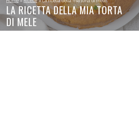
Home
»
Ricette
»
La ricetta della mia torta di mele
LA RICETTA DELLA MIA TORTA
DI MELE