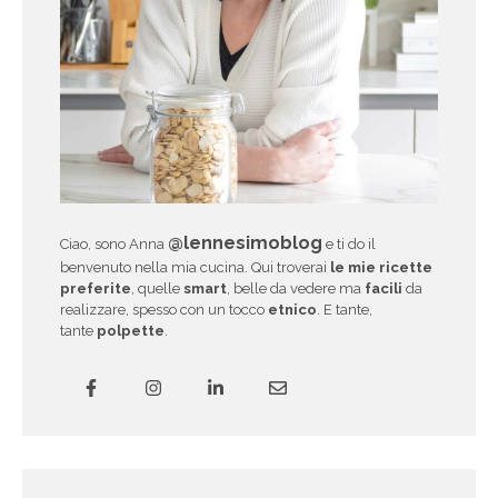
@lennesimoblog
Ciao, sono Anna
e ti do il
benvenuto nella mia cucina. Qui troverai
le mie ricette
preferite
, quelle
smart
, belle da vedere ma
facili
da
realizzare, spesso con un tocco
etnico
. E tante,
tante
polpette
.