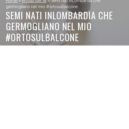
Home
»
Provati per te
»
Semi nati inLombardia che
germogliano nel mio #ortosulbalcone
SEMI NATI INLOMBARDIA CHE
GERMOGLIANO NEL MIO
#ORTOSULBALCONE