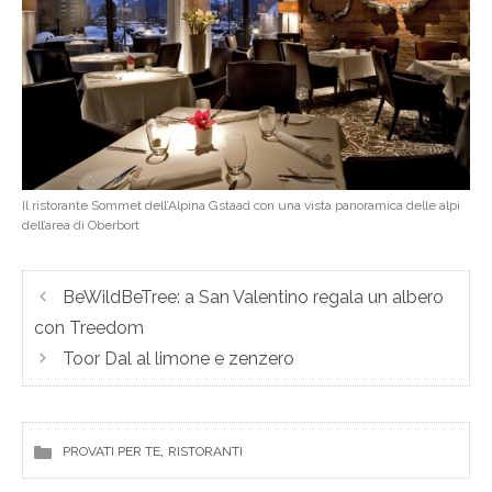
Il ristorante Sommet dell’Alpina Gstaad con una vista panoramica delle alpi
dell’area di Oberbort
BeWildBeTree: a San Valentino regala un albero
con Treedom
Toor Dal al limone e zenzero
, 
PROVATI PER TE
RISTORANTI