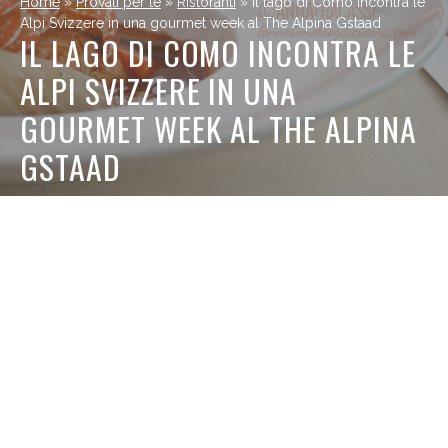
Home
»
Provati per te
»
Ristoranti
»
Il lago di Como incontra le
Alpi Svizzere in una gourmet week al The Alpina Gstaad
IL LAGO DI COMO INCONTRA LE
ALPI SVIZZERE IN UNA
GOURMET WEEK AL THE ALPINA
GSTAAD