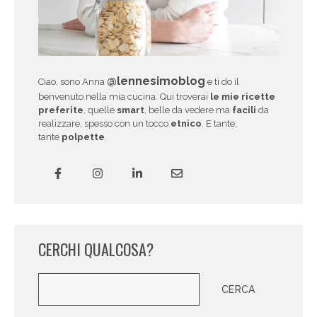
@lennesimoblog
Ciao, sono Anna
e ti do il
benvenuto nella mia cucina. Qui troverai
le mie ricette
preferite
, quelle
smart
, belle da vedere ma
facili
da
realizzare, spesso con un tocco
etnico
. E tante,
tante
polpette
.
CERCHI QUALCOSA?
Cerca
CERCA