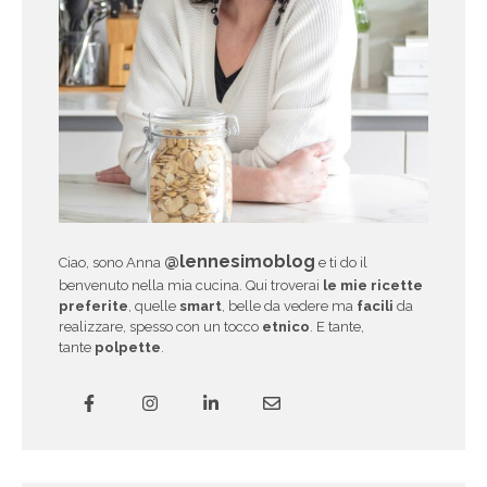
@lennesimoblog
Ciao, sono Anna
e ti do il
benvenuto nella mia cucina. Qui troverai
le mie ricette
preferite
, quelle
smart
, belle da vedere ma
facili
da
realizzare, spesso con un tocco
etnico
. E tante,
tante
polpette
.