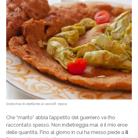
l’orecchia di elefante ai carciofi: epica
Che “marito” abbia l’appetito del guerriero ve l’ho
raccontato spesso. Non indietreggia mai, è il mio eroe
delle quantità. Fino al giorno in cui ha messo piede a
il