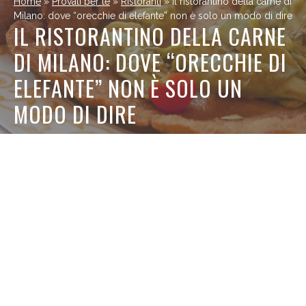
Home
»
Provati per te
»
Ristoranti
»
Il ristorantino della carne di
Milano: dove “orecchie di elefante” non è solo un modo di dire
IL RISTORANTINO DELLA CARNE
DI MILANO: DOVE “ORECCHIE DI
ELEFANTE” NON È SOLO UN
MODO DI DIRE