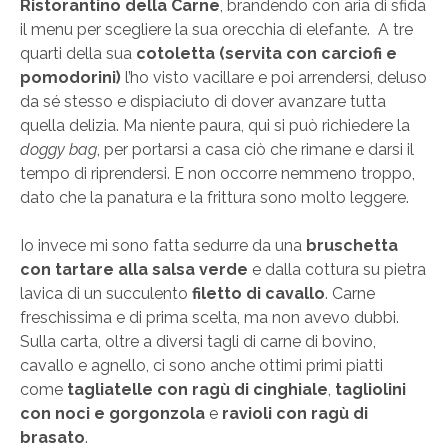
Ristorantino della Carne
, brandendo con aria di sfida
il menu per scegliere la sua orecchia di elefante. A tre
quarti della sua
cotoletta (servita con carciofi e
pomodorini)
l’ho visto vacillare e poi arrendersi, deluso
da sé stesso e dispiaciuto di dover avanzare tutta
quella delizia. Ma niente paura, qui si può richiedere la
doggy bag
, per portarsi a casa ciò che rimane e darsi il
tempo di riprendersi. E non occorre nemmeno troppo,
dato che la panatura e la frittura sono molto leggere.
Io invece mi sono fatta sedurre da una
bruschetta
con tartare alla salsa verde
e dalla cottura su pietra
lavica di un succulento
filetto di cavallo
. Carne
freschissima e di prima scelta, ma non avevo dubbi.
Sulla carta, oltre a diversi tagli di carne di bovino,
cavallo e agnello, ci sono anche ottimi primi piatti
come
tagliatelle con ragù di cinghiale
,
tagliolini
con noci e gorgonzola
e
ravioli con ragù di
brasato
.