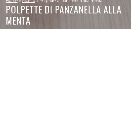
Home
»
Ricette
»
Polpette di panzanella alla menta
POLPETTE DI PANZANELLA ALLA
MENTA