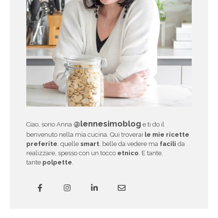
@lennesimoblog
Ciao, sono Anna
e ti do il
benvenuto nella mia cucina. Qui troverai
le mie ricette
preferite
, quelle
smart
, belle da vedere ma
facili
da
realizzare, spesso con un tocco
etnico
. E tante,
tante
polpette
.