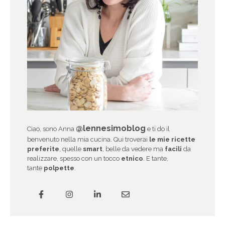
@lennesimoblog
Ciao, sono Anna
e ti do il
benvenuto nella mia cucina. Qui troverai
le mie ricette
preferite
, quelle
smart
, belle da vedere ma
facili
da
realizzare, spesso con un tocco
etnico
. E tante,
tante
polpette
.