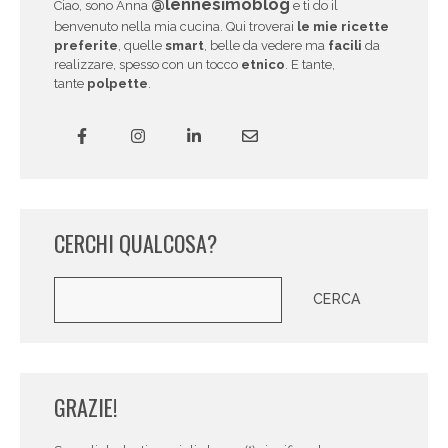
@lennesimoblog
Ciao, sono Anna
e ti do il
benvenuto nella mia cucina. Qui troverai
le mie ricette
preferite
, quelle
smart
, belle da vedere ma
facili
da
realizzare, spesso con un tocco
etnico
. E tante,
tante
polpette
.
CERCHI QUALCOSA?
Cerca
CERCA
GRAZIE!