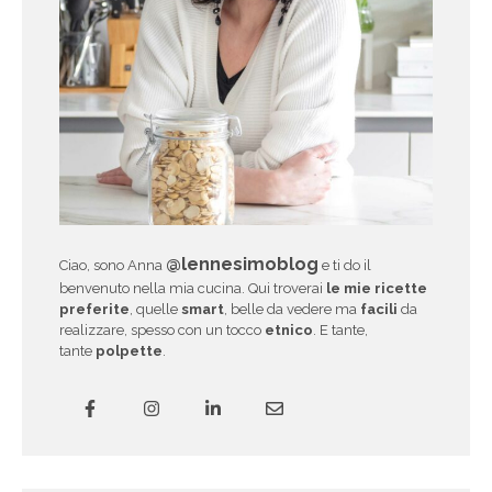
@lennesimoblog
Ciao, sono Anna
e ti do il
benvenuto nella mia cucina. Qui troverai
le mie ricette
preferite
, quelle
smart
, belle da vedere ma
facili
da
realizzare, spesso con un tocco
etnico
. E tante,
tante
polpette
.