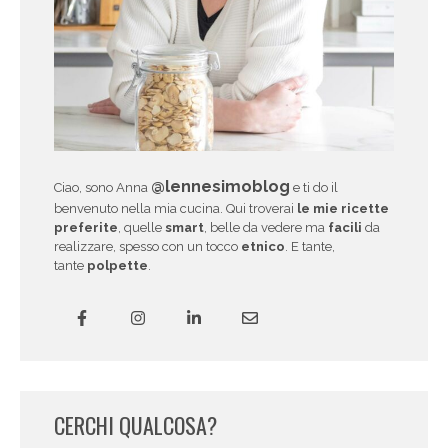
@lennesimoblog
Ciao, sono Anna
e ti do il
benvenuto nella mia cucina. Qui troverai
le mie ricette
preferite
, quelle
smart
, belle da vedere ma
facili
da
realizzare, spesso con un tocco
etnico
. E tante,
tante
polpette
.
CERCHI QUALCOSA?