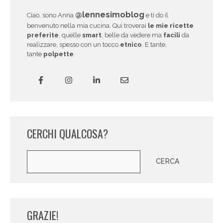
@lennesimoblog
Ciao, sono Anna
e ti do il
benvenuto nella mia cucina. Qui troverai
le mie ricette
preferite
, quelle
smart
, belle da vedere ma
facili
da
realizzare, spesso con un tocco
etnico
. E tante,
tante
polpette
.
CERCHI QUALCOSA?
Cerca
CERCA
GRAZIE!