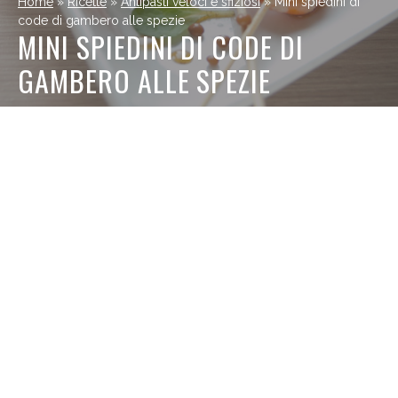
Home
»
Ricette
»
Antipasti veloci e sfiziosi
»
Mini spiedini di
code di gambero alle spezie
MINI SPIEDINI DI CODE DI
GAMBERO ALLE SPEZIE