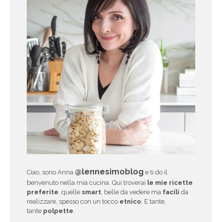
@lennesimoblog
Ciao, sono Anna
e ti do il
benvenuto nella mia cucina. Qui troverai
le mie ricette
preferite
, quelle
smart
, belle da vedere ma
facili
da
realizzare, spesso con un tocco
etnico
. E tante,
tante
polpette
.