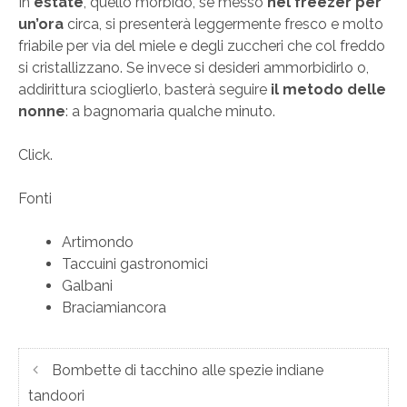
In
estate
, quello morbido, se messo
nel freezer per
un’ora
circa, si presenterà leggermente fresco e molto
friabile per via del miele e degli zuccheri che col freddo
si cristallizzano. Se invece si desideri ammorbidirlo o,
addirittura scioglierlo, basterà seguire
il metodo delle
nonne
: a bagnomaria qualche minuto.
Click.
Fonti
Artimondo
Taccuini gastronomici
Galbani
Braciamiancora
Bombette di tacchino alle spezie indiane
tandoori