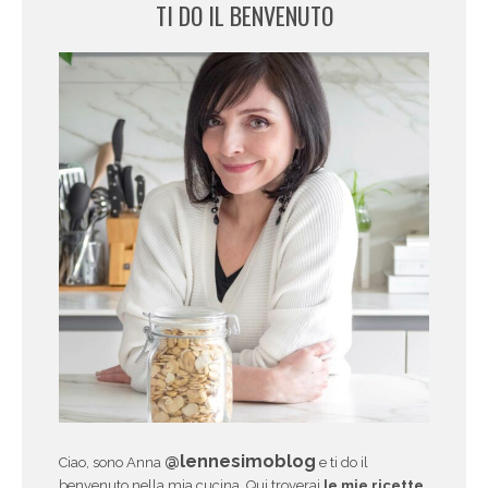
TI DO IL BENVENUTO
@lennesimoblog
Ciao, sono Anna
e ti do il
benvenuto nella mia cucina. Qui troverai
le mie ricette