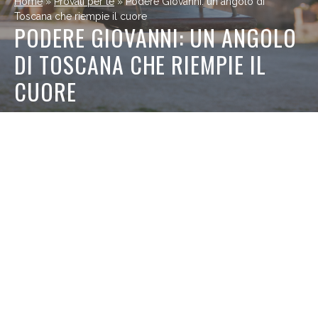
Home
»
Provati per te
»
Podere Giovanni: un angolo di
Toscana che riempie il cuore
PODERE GIOVANNI: UN ANGOLO
DI TOSCANA CHE RIEMPIE IL
CUORE