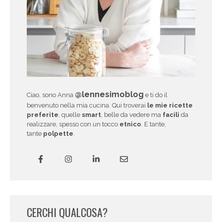
@lennesimoblog
Ciao, sono Anna
e ti do il
benvenuto nella mia cucina. Qui troverai
le mie ricette
preferite
, quelle
smart
, belle da vedere ma
facili
da
realizzare, spesso con un tocco
etnico
. E tante,
tante
polpette
.
CERCHI QUALCOSA?