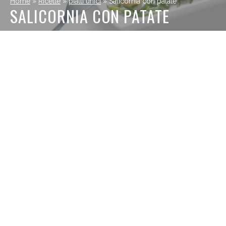
Home
»
Ricette
»
piatti unici
»
Salicornia con patate
SALICORNIA CON PATATE